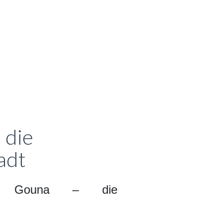
 die
adt
l Gouna – die